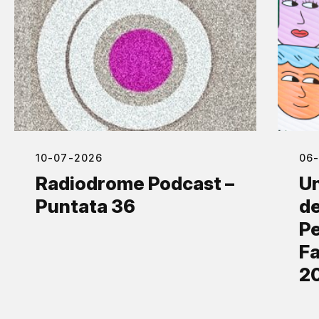
10-07-2026
06
Radiodrome Podcast –
Un
Puntata 36
de
Pe
Fa
2