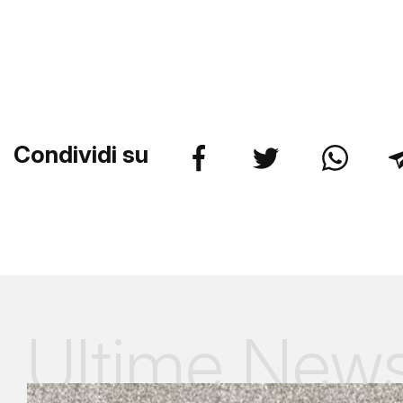
Condividi su
Ultime New