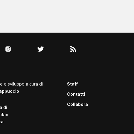
le e sviluppo a cura di
Staff
appuccio
Contatti
Collabora
a di
mbin
ta