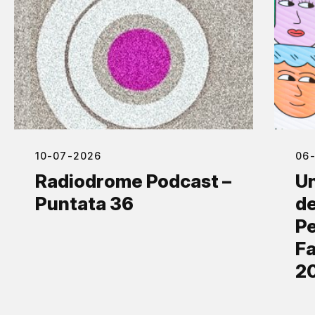
10-07-2026
06
Radiodrome Podcast –
Un
Puntata 36
de
Pe
Fa
2