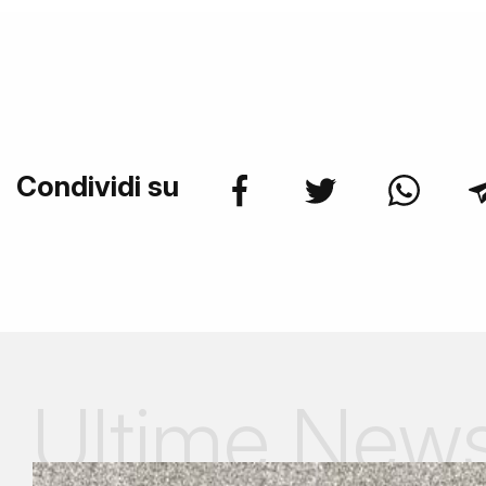
Condividi su
Ultime New