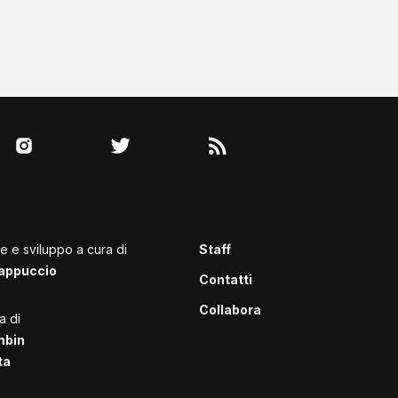
le e sviluppo a cura di
Staff
appuccio
Contatti
Collabora
a di
mbin
ta