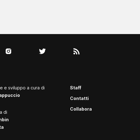
le e sviluppo a cura di
Staff
appuccio
Contatti
Collabora
a di
mbin
ta