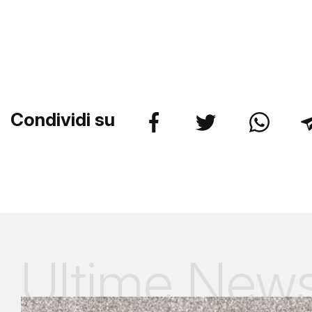
Condividi su
Ultime New