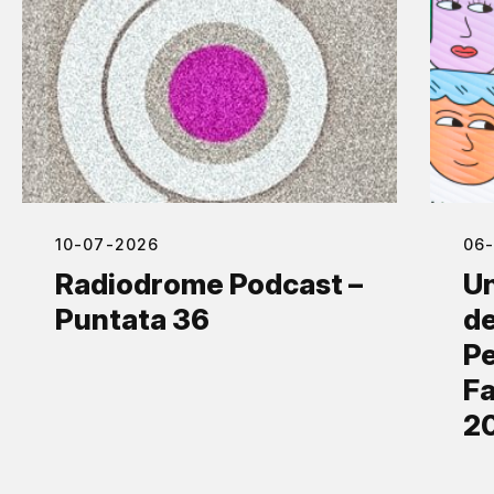
10-07-2026
06
Radiodrome Podcast –
Un
Puntata 36
de
Pe
Fa
2