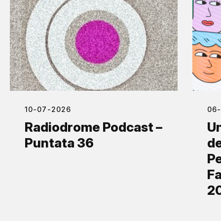
10-07-2026
06
Radiodrome Podcast –
Un
Puntata 36
de
Pe
Fa
2