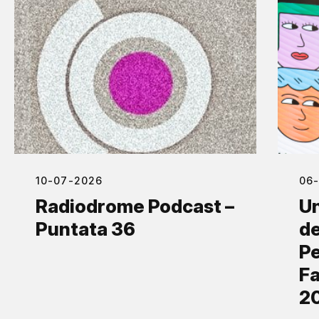
10-07-2026
06
Radiodrome Podcast –
Un
Puntata 36
de
Pe
Fa
2