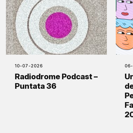
10-07-2026
06
Radiodrome Podcast –
Un
Puntata 36
de
Pe
Fa
2