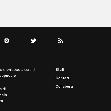
le e sviluppo a cura di
Staff
appuccio
Contatti
Collabora
a di
mbin
ta