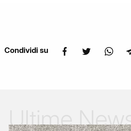
Condividi su
Ultime New