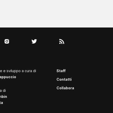
le e sviluppo a cura di
Staff
appuccio
Contatti
Collabora
a di
mbin
ta