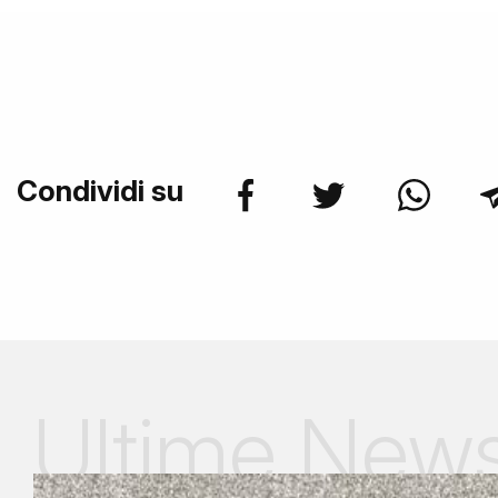
Condividi su
Ultime New