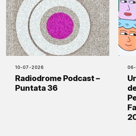
10-07-2026
06
Radiodrome Podcast –
Un
Puntata 36
de
Pe
Fa
2