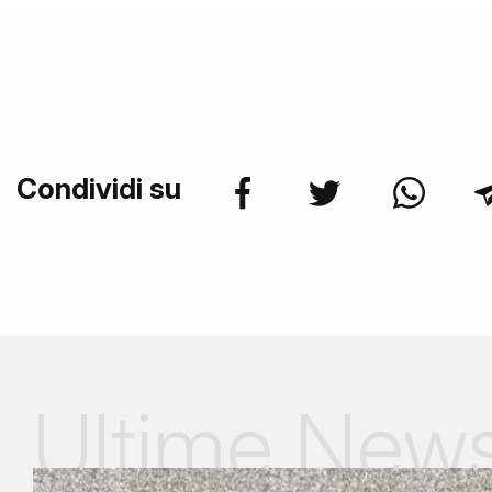
Condividi su
Ultime New