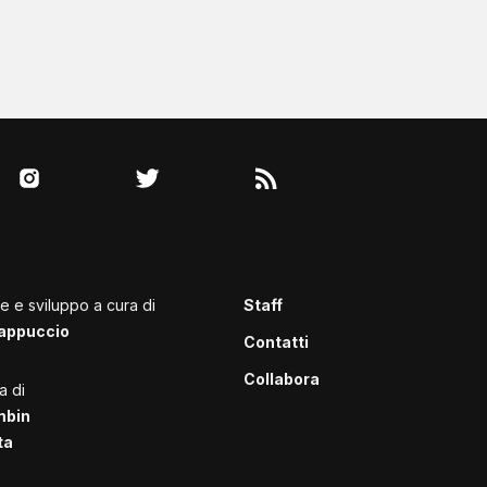
le e sviluppo a cura di
Staff
appuccio
Contatti
Collabora
a di
mbin
ta