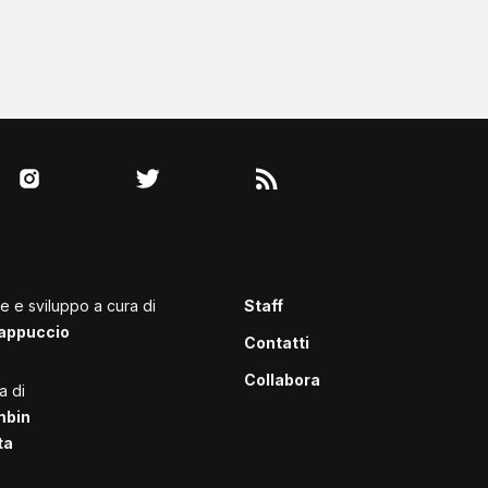
le e sviluppo a cura di
Staff
appuccio
Contatti
Collabora
a di
mbin
ta