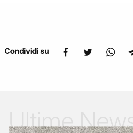
Condividi su
Ultime New