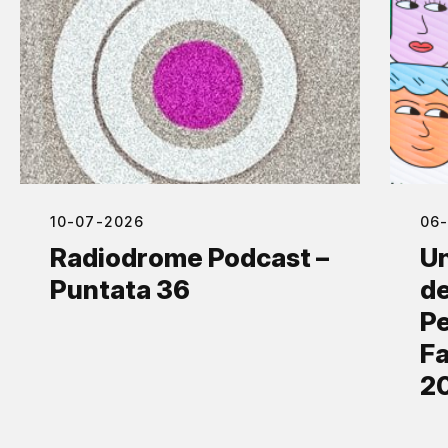
10-07-2026
06
Radiodrome Podcast –
Un
Puntata 36
de
Pe
Fa
2