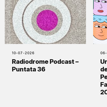
10-07-2026
06
Radiodrome Podcast –
Un
Puntata 36
de
Pe
Fa
2