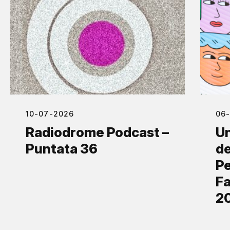
10-07-2026
06
Radiodrome Podcast –
Un
Puntata 36
de
Pe
Fa
2