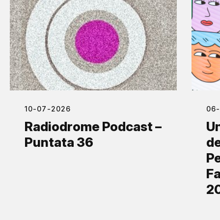
10-07-2026
06
Radiodrome Podcast –
Un
Puntata 36
de
Pe
Fa
2