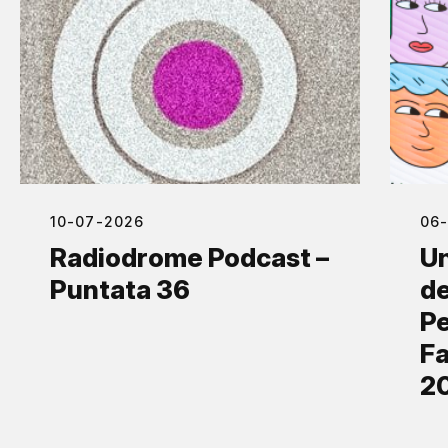
10-07-2026
06
Radiodrome Podcast –
Un
Puntata 36
de
Pe
Fa
2