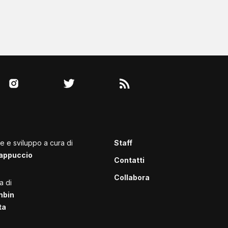
le e sviluppo a cura di
Staff
appuccio
Contatti
Collabora
a di
mbin
ta