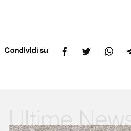
Condividi su
Ultime New