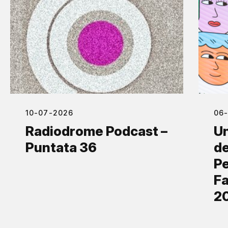
10-07-2026
06
Radiodrome Podcast –
Un
Puntata 36
de
Pe
Fa
2