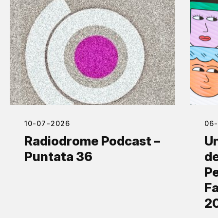
10-07-2026
06
Radiodrome Podcast –
Un
Puntata 36
de
Pe
Fa
2