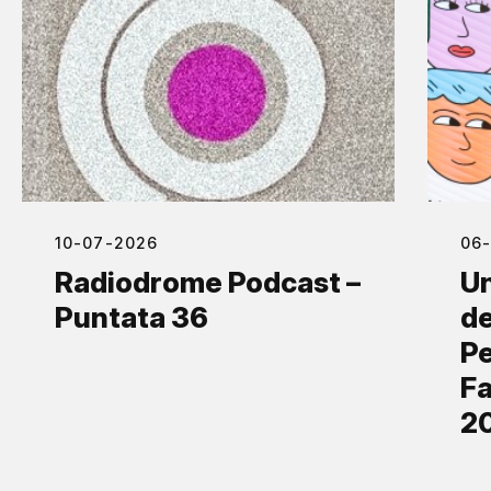
10-07-2026
06
Radiodrome Podcast –
Un
Puntata 36
de
Pe
Fa
2