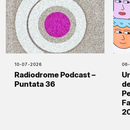
10-07-2026
06
Radiodrome Podcast –
Un
Puntata 36
de
Pe
Fa
2