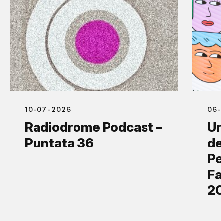
10-07-2026
06
Radiodrome Podcast –
Un
Puntata 36
de
Pe
Fa
2