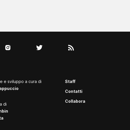
le e sviluppo a cura di
Staff
appuccio
Contatti
Collabora
a di
mbin
ta