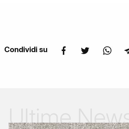
Condividi su
Ultime New