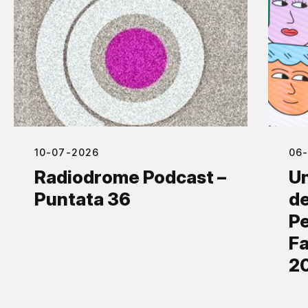
10-07-2026
06
Radiodrome Podcast –
Un
Puntata 36
de
Pe
Fa
2