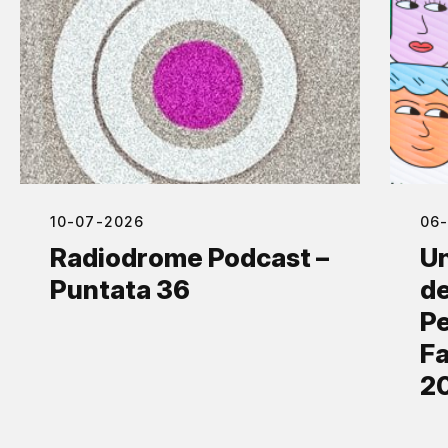
10-07-2026
06
Radiodrome Podcast –
Un
Puntata 36
de
Pe
Fa
2