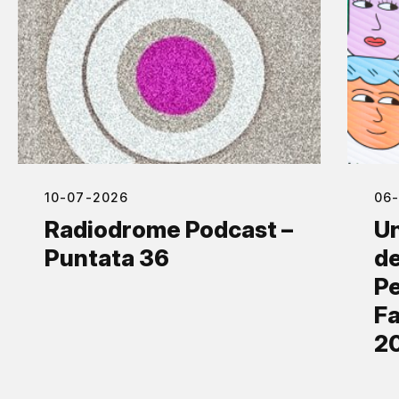
10-07-2026
06
Radiodrome Podcast –
Un
Puntata 36
de
Pe
Fa
2