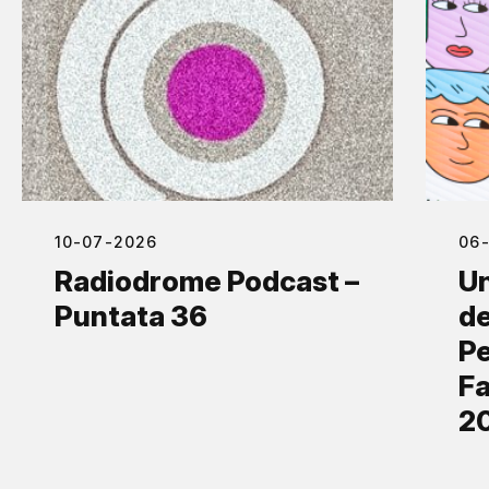
10-07-2026
06
Radiodrome Podcast –
Un
Puntata 36
de
Pe
Fa
2