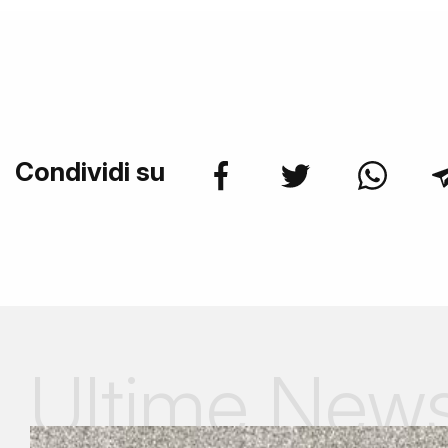
Condividi su
Ultime New