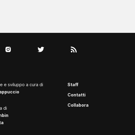
le e sviluppo a cura di
Staff
appuccio
Contatti
Collabora
a di
mbin
ta