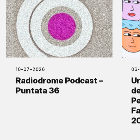
10-07-2026
06
Radiodrome Podcast –
Un
Puntata 36
de
Pe
Fa
2