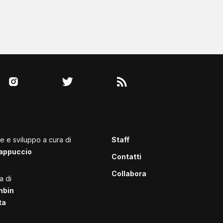
le e sviluppo a cura di
Staff
appuccio
Contatti
Collabora
a di
mbin
ta