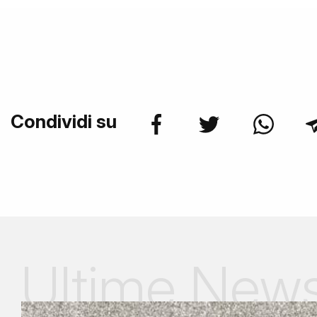
Condividi su
Ultime New