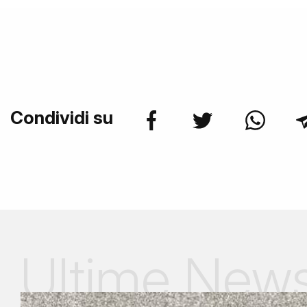
Condividi su
Ultime New