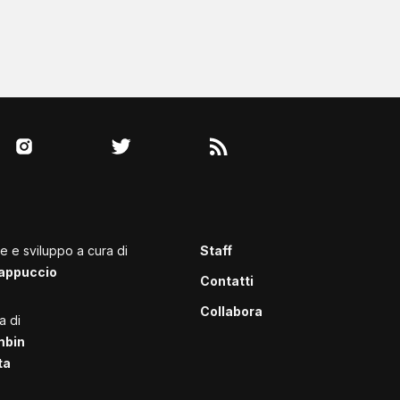
le e sviluppo a cura di
Staff
appuccio
Contatti
Collabora
a di
mbin
ta