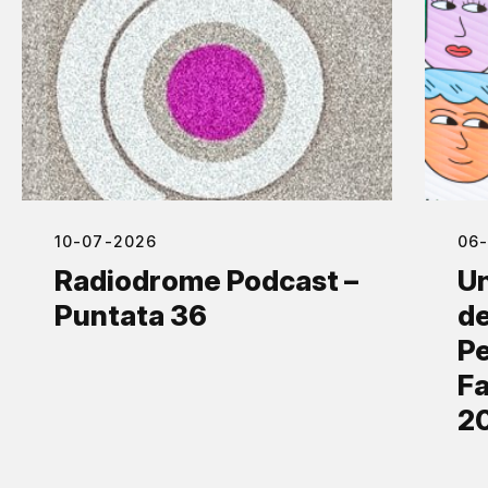
10-07-2026
06
Radiodrome Podcast –
Un
Puntata 36
de
Pe
Fa
2