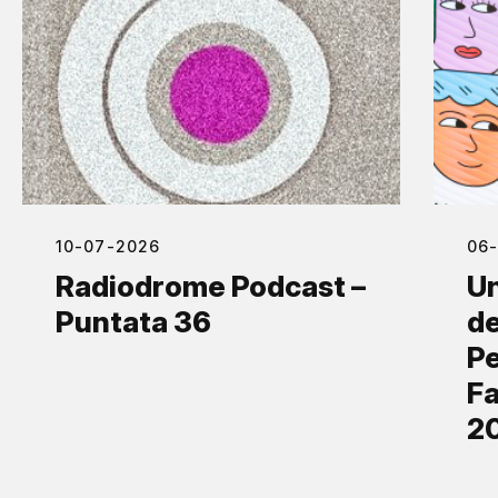
10-07-2026
06
Radiodrome Podcast –
Un
Puntata 36
de
Pe
Fa
2