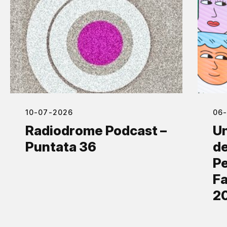
10-07-2026
06
Radiodrome Podcast –
Un
Puntata 36
de
Pe
Fa
2