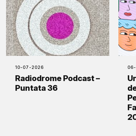
10-07-2026
06
Radiodrome Podcast –
Un
Puntata 36
de
Pe
Fa
2