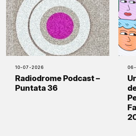
10-07-2026
06
Radiodrome Podcast –
Un
Puntata 36
de
Pe
Fa
2