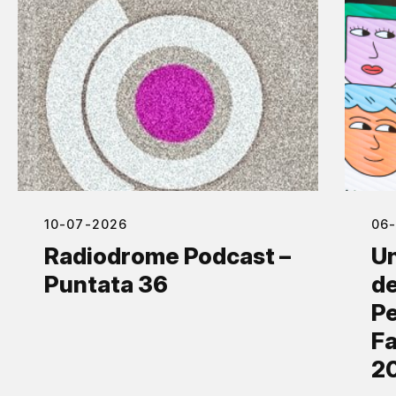
10-07-2026
06
Radiodrome Podcast –
Un
Puntata 36
de
Pe
Fa
2