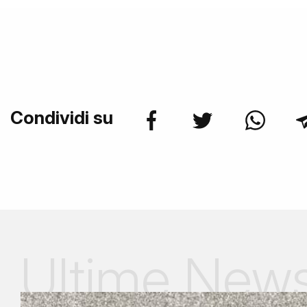
Condividi su
Ultime New