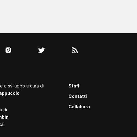
le e sviluppo a cura di
Staff
appuccio
Contatti
Collabora
a di
mbin
ta