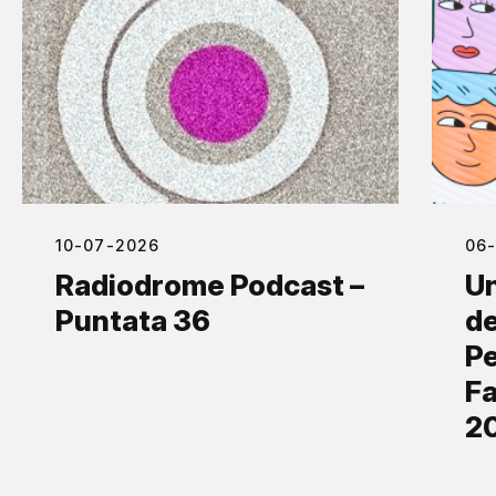
10-07-2026
06
Radiodrome Podcast –
Un
Puntata 36
de
Pe
Fa
2