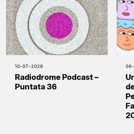
10-07-2026
06
Radiodrome Podcast –
Un
Puntata 36
de
Pe
Fa
2