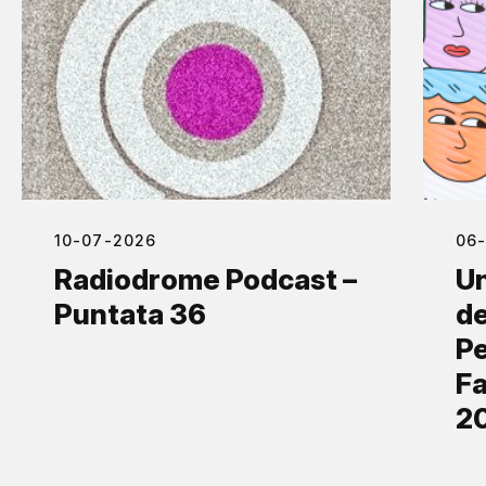
10-07-2026
06
Radiodrome Podcast –
Un
Puntata 36
de
Pe
Fa
2