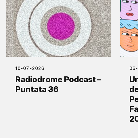
10-07-2026
06
Radiodrome Podcast –
Un
Puntata 36
de
Pe
Fa
2