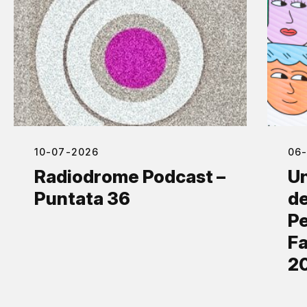
10-07-2026
06
Radiodrome Podcast –
Un
Puntata 36
de
Pe
Fa
2