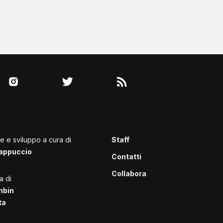
le e sviluppo a cura di
Staff
appuccio
Contatti
Collabora
a di
mbin
ta