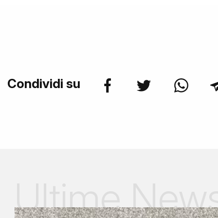
Condividi su
Ultime New