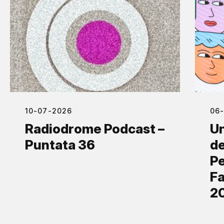
10-07-2026
06
Radiodrome Podcast –
Un
Puntata 36
de
Pe
Fa
2