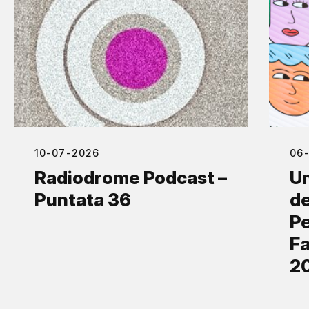
10-07-2026
06
Radiodrome Podcast –
Un
Puntata 36
de
Pe
Fa
2