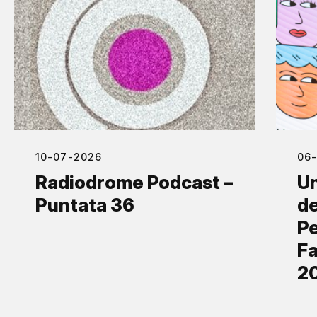
10-07-2026
06
Radiodrome Podcast –
Un
Puntata 36
de
Pe
Fa
2